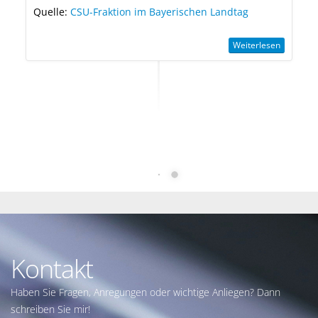
Quelle:
CSU-Fraktion im Bayerischen Landtag
Weiterlesen
23.07.2026
Dringlichkeitsantrag im Landtag: CSU-
Fraktion fordert Sofortprogramm
Bayern schneller ans Netz"
Die CSU-Fraktion im Bayerischen Landtag hat mit
einem Dringlichkeitsantrag die Staatsregierung
aufgefordert, ein ressortübergreifendes
Sofortprogramm „Bayern schneller ans Netz"
aufzulegen. Ziel ist es, drängende Engpässe bei
Netzanschlüssen zu beseitigen, die Energiewende
aktiv mit dem Ausbau der Stromnetze zu
koordinieren und so den Wirtschaftsstandort Bayern
zu sichern. Denn eines ist klar: Neue