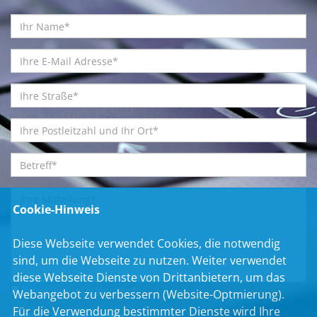
Erzeugungsanlagen, Speicher, Industrievorhaben,
Rechenzentren und kommunale Wärmeprojekte
können ihre Potenziale nur dann entfalten, wenn
die nötige Netzinfrastruktur rechtzeitig zur
Verfügung steht.
Quelle:
CSU-Fraktion im Bayerischen Landtag
Weiterlesen
22.07.2026
Cookie-Hinweis
Landtag beschließt BayKiBiG-Reform:
Mehr Geld, weniger Bürokratie und
Diese Webseite verwendet Cookies, die notwendig
mehr Verlässlichkeit für Bayerns Kitas
sind, um die Webseite zu nutzen. Weiter verwendet
diese Webseite Dienste von Drittanbietern, um das
Der Bayerische Landtag hat heute die umfassende
Webangebot zu verbessern (Website-Optmierung).
Reform des Bayerischen Kinderbildungs- und -
Für die Verwendung bestimmter Dienste wird Ihre