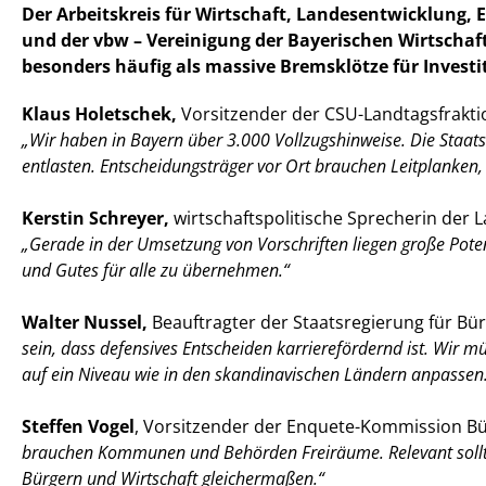
Der Arbeitskreis für Wirtschaft, Landesentwicklung, 
und der vbw – Vereinigung der Bayerischen Wirtscha
besonders häufig als massive Bremsklötze für Invest
Klaus Holetschek,
Vorsitzender der CSU-Landtagsfrakti
Wir haben in Bayern über 3.000 Vollzugshinweise. Die Staats
entlasten. Entscheidungsträger vor Ort brauchen Leitplanken, k
Kerstin Schreyer,
wirtschaftspolitische Sprecherin der L
Gerade in der Umsetzung von Vorschriften liegen große Potent
und Gutes für alle zu übernehmen.“
Walter Nussel,
Beauftragter der Staatsregierung für Bü
sein, dass defensives Entscheiden karrierefördernd ist. Wi
auf ein Niveau wie in den skandinavischen Ländern anpassen
Steffen Vogel
, Vorsitzender der Enquete-Kommission B
brauchen Kommunen und Behörden Freiräume. Relevant sollten 
Bürgern und Wirtschaft gleichermaßen.“