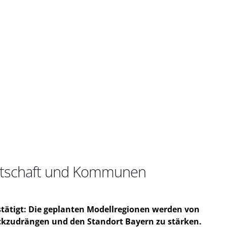
irtschaft und Kommunen
ätigt: Die geplanten Modellregionen werden von
kzudrängen und den Standort Bayern zu stärken.