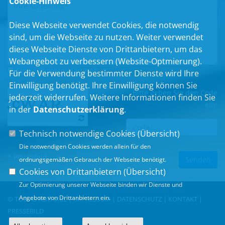
Cookie-Hinweis
Diese Webseite verwendet Cookies, die notwendig
sind, um die Webseite zu nutzen. Weiter verwendet
diese Webseite Dienste von Drittanbietern, um das
Webangebot zu verbessern (Website-Optmierung).
Einwilligungserklärung
*
Für die Verwendung bestimmter Dienste wird Ihre
Einwilligung benötigt. Ihre Einwilligung können Sie
Bitte geben Sie den Code
jederzeit widerrufen. Weitere Informationen finden Sie
ein:
in der
Datenschutzerklärung
.
Technisch notwendige Cookies (
Übersicht
)
Die notwendigen Cookies werden allein für den
* Pflichtfeld
ordnungsgemäßen Gebrauch der Webseite benötigt.
Cookies von Drittanbietern (
Übersicht
)
Zur Optimierung unserer Webseite binden wir Dienste und
Angebote von Drittanbietern ein.
© TOBIAS REIß MdL |
IMPRESSUM
|
DATENSCHUTZ
|
KONTAKT
|
PRESSEBILD